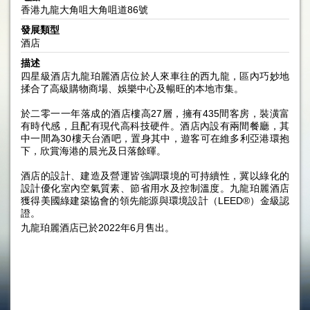
香港九龍大角咀大角咀道86號
發展類型
酒店
描述
四星級酒店九龍珀麗酒店位於人來車往的西九龍，區內巧妙地
揉合了高級購物商場、娛樂中心及暢旺的本地市集。
於二零一一年落成的酒店樓高27層，擁有435間客房，裝潢富
有時代感，且配有現代高科技硬件。酒店內設有兩間餐廳，其
中一間為30樓天台酒吧，置身其中，遊客可在維多利亞港環抱
下，欣賞海港的晨光及日落餘暉。
酒店的設計、建造及營運皆強調環境的可持續性，冀以綠化的
設計優化室內空氣質素、節省用水及控制溫度。九龍珀麗酒店
獲得美國綠建築協會的領先能源與環境設計（LEED®）金級認
證。
九龍珀麗酒店已於2022年6月售出。