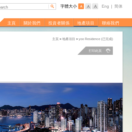
字體大小
Eng
|
简体
主頁
關於我們
投資者關係
地產項目
聯絡我們
主頁
>
地產項目
>
yoo Residence (已完成)
打印此頁