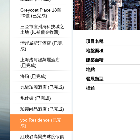
Greycoat Place 18至
20號 (已完成)
三亞市崖州灣科技城之
土地 (以補償金收回)
項目名稱
灣岸威斯汀酒店 (已完
成)
地盤面積
上海漕河涇萬麗酒店
建築面積
(已完成)
地點
海珀 (已完成)
發展類型
九龍珀麗酒店 (已完成)
描述
炮仗街 (已完成)
珀麗尚品酒店 (已完成)
yoo Residence (已完
成)
紅峽谷高爾夫球度假俱