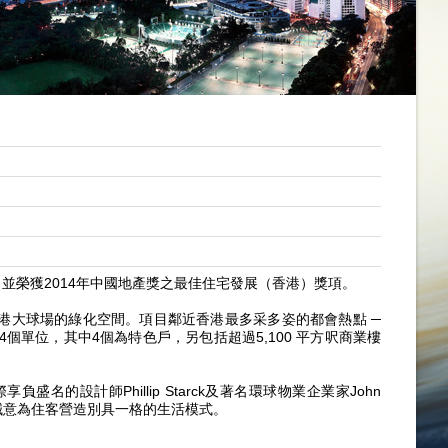
，項目並榮獲2014年中國地產獎之最佳住宅發展（香港）獎項。
園和香港大球場的綠化空間。項目鄰近香港最多采多姿的都會熱點 ─
個單位，其中4個為特色戶，另包括超過5,100 平方呎商業樓
名的設計師Phillip Starck及著名環球物業企業家John
宅項目，誠意為住客營造別具一格的生活模式。