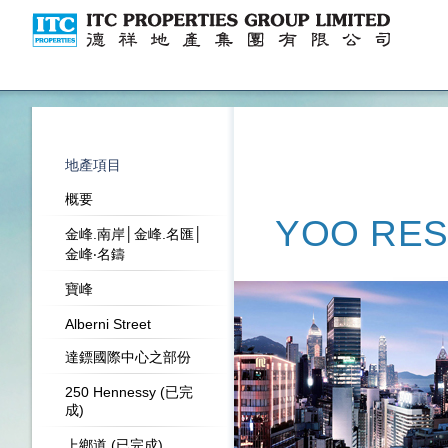
地產項目
概要
YOO RES
金峰.南岸│金峰.名匯│
金峰‧名鑄
寶峰
Alberni Street
達鏢國際中心之部份
250 Hennessy (已完
成)
上鄉道 (已完成)